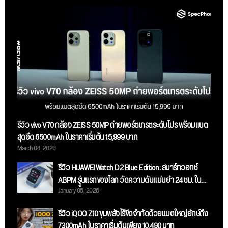
รีวิว vivo V70 กล้อง ZEISS 50MP ถ่ายพอร์ตเทรตระดับโปร พร้อมแบต
สุดอึด 6500mAh ในราคาเริ่มต้น 15,999 บาท
March 04, 2026
รีวิว HUAWEI Watch D2 Blue Edition: สมาร์ทวอทช์
ABPM รุ่นแรกของโลก วัดความดันแม่นยำ 24 ชม. ใน
January 05, 2026
ดีไซน์สีน้ำเงินสุดสปอร์ต!
รีวิว iQOO Z10 ขุมพลังไร้ขีดจำกัดด้วยแบตใหญ่ยักษ์ถึง
7300mAh ในราคาเริ่มต้นเพียง 10,490 บาท