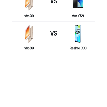
VS
vivo X9
vivo Y72t
VS
vivo X9
Realme C30