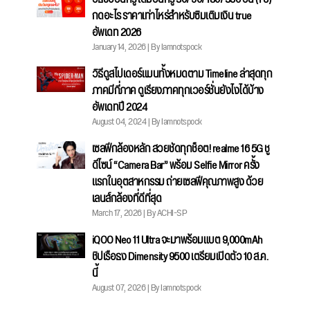
กดอะไร ราคาเท่าไหร่สำหรับซิมเติมเงิน true
อัพเดท 2026
January 14, 2026 | By Iamnotspock
วิธีดูสไปเดอร์แมนทั้งหมดตาม Timeline ล่าสุดทุก
ภาคมีกี่ภาค ดูเรียงภาคทุกเวอร์ชั่นยังไงได้บ้าง
อัพเดทปี 2024
August 04, 2024 | By Iamnotspock
เซลฟีกล้องหลัก สวยชัดทุกช็อต! realme 16 5G ชู
ดีไซน์ “Camera Bar” พร้อม Selfie Mirror ครั้ง
แรกในอุตสาหกรรม ถ่ายเซลฟีคุณภาพสูง ด้วย
เลนส์กล้องที่ดีที่สุด
March 17, 2026 | By ACHI-SP
iQOO Neo 11 Ultra จะมาพร้อมแบต 9,000mAh
ชิปเรือธง Dimensity 9500 เตรียมเปิดตัว 10 ส.ค.
นี้
August 07, 2026 | By Iamnotspock