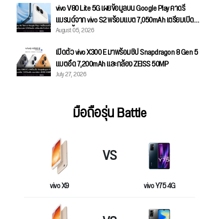
vivo V80 Lite 5G เผยข้อมูลบน Google Play คาดรี
แบรนด์จาก vivo S2 พร้อมแบต 7,050mAh เตรียมเปิดตัว
August 05, 2026
เร็วๆ นี้
เปิดตัว vivo X300 E มาพร้อมชิป Snapdragon 8 Gen 5
แบตอึด 7,200mAh และกล้อง ZEISS 50MP
July 27, 2026
มือถือรุ่น Battle
VS
vivo X9
vivo Y75 4G