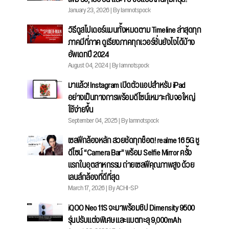
January 23, 2026 | By Iamnotspock
วิธีดูสไปเดอร์แมนทั้งหมดตาม Timeline ล่าสุดทุก
ภาคมีกี่ภาค ดูเรียงภาคทุกเวอร์ชั่นยังไงได้บ้าง
อัพเดทปี 2024
August 04, 2024 | By Iamnotspock
มาแล้ว! Instagram เปิดตัวแอปสำหรับ iPad
อย่างเป็นทางการพร้อมดีไซน์เหมาะกับจอใหญ่
ใช้ง่ายขึ้น
September 04, 2025 | By Iamnotspock
เซลฟีกล้องหลัก สวยชัดทุกช็อต! realme 16 5G ชู
ดีไซน์ “Camera Bar” พร้อม Selfie Mirror ครั้ง
แรกในอุตสาหกรรม ถ่ายเซลฟีคุณภาพสูง ด้วย
เลนส์กล้องที่ดีที่สุด
March 17, 2026 | By ACHI-SP
iQOO Neo 11S จะมาพร้อมชิป Dimensity 9500
รุ่นปรับแต่งพิเศษ และแบตทะลุ 9,000mAh