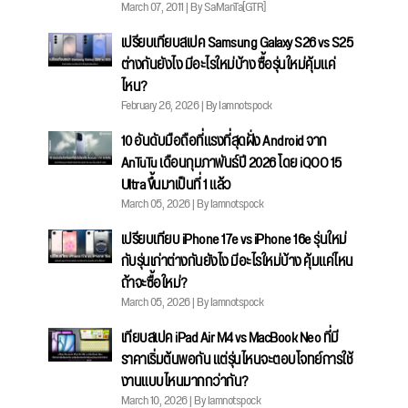
March 07, 2011 | By SaManTa[GTR]
เปรียบเทียบสเปค Samsung Galaxy S26 vs S25
ต่างกันยังไง มีอะไรใหม่บ้าง ซื้อรุ่นใหม่คุ้มแค่
ไหน?
February 26, 2026 | By Iamnotspock
10 อันดับมือถือที่แรงที่สุดฝั่ง Android จาก
AnTuTu เดือนกุมภาพันธ์ปี 2026 โดย iQOO 15
Ultra ขึ้นมาเป็นที่ 1 แล้ว
March 05, 2026 | By Iamnotspock
เปรียบเทียบ iPhone 17e vs iPhone 16e รุ่นใหม่
กับรุ่นเก่าต่างกันยังไง มีอะไรใหม่บ้าง คุ้มแค่ไหน
ถ้าจะซื้อใหม่?
March 05, 2026 | By Iamnotspock
เทียบสเปค iPad Air M4 vs MacBook Neo ที่มี
ราคาเริ่มต้นพอกัน แต่รุ่นไหนจะตอบโจทย์การใช้
งานแบบไหนมากกว่ากัน?
March 10, 2026 | By Iamnotspock