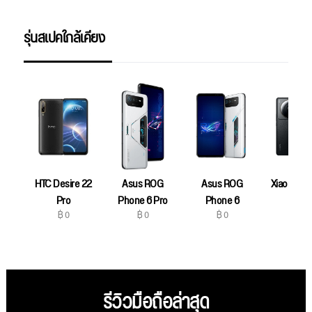
รุ่นสเปคใกล้เคียง
HTC Desire 22
Asus ROG
Asus ROG
Xiaomi 12S
฿ 0
Pro
Phone 6 Pro
Phone 6
฿ 0
฿ 0
฿ 0
รีวิวมือถือล่าสุด