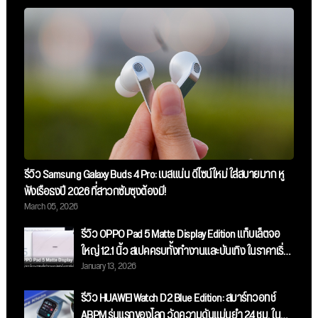
รีวิว Samsung Galaxy Buds 4 Pro: เบสแน่น ดีไซน์ใหม่ ใส่สบายมาก หู
ฟังเรือธงปี 2026 ที่สาวกซัมซุงต้องมี!
March 05, 2026
รีวิว OPPO Pad 5 Matte Display Edition แท็บเล็ตจอ
ใหญ่ 12.1 นิ้ว สเปคครบทั้งทำงานและบันเทิง ในราคาเริ่ม
January 13, 2026
ต้น 13,999 บาท
รีวิว HUAWEI Watch D2 Blue Edition: สมาร์ทวอทช์
ABPM รุ่นแรกของโลก วัดความดันแม่นยำ 24 ชม. ใน