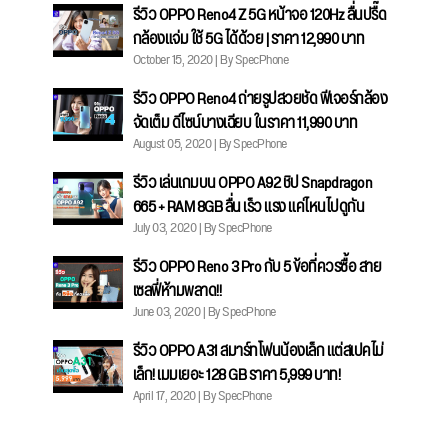
รีวิว OPPO Reno4 Z 5G หน้าจอ 120Hz ลื่นปรื๊ด
กล้องแจ่ม ใช้ 5G ได้ด้วย | ราคา 12,990 บาท
October 15, 2020 | By SpecPhone
รีวิว OPPO Reno4 ถ่ายรูปสวยชัด ฟีเจอร์กล้อง
จัดเต็ม ดีไซน์บางเฉียบ ในราคา 11,990 บาท
August 05, 2020 | By SpecPhone
รีวิว เล่นเกมบน OPPO A92 ชิป Snapdragon
665 + RAM 8GB ลื่น เร็ว แรง แค่ไหนไปดูกัน
July 03, 2020 | By SpecPhone
รีวิว OPPO Reno 3 Pro กับ 5 ข้อที่ควรซื้อ สาย
เซลฟี่ห้ามพลาด!!
June 03, 2020 | By SpecPhone
รีวิว OPPO A31 สมาร์ทโฟนน้องเล็ก แต่สเปคไม่
เล็ก! เมมเยอะ 128 GB ราคา 5,999 บาท!
April 17, 2020 | By SpecPhone