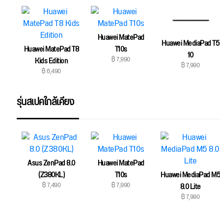
Huawei MatePad
Huawei MediaPad T5
Huawei MatePad T8
T10s
10
฿ 7,990
Kids Edition
฿ 7,990
฿ 6,490
รุ่นสเปคใกล้เคียง
Asus ZenPad 8.0
Huawei MatePad
(Z380KL)
T10s
Huawei MediaPad M
฿ 7,490
฿ 7,990
8.0 Lite
฿ 7,990