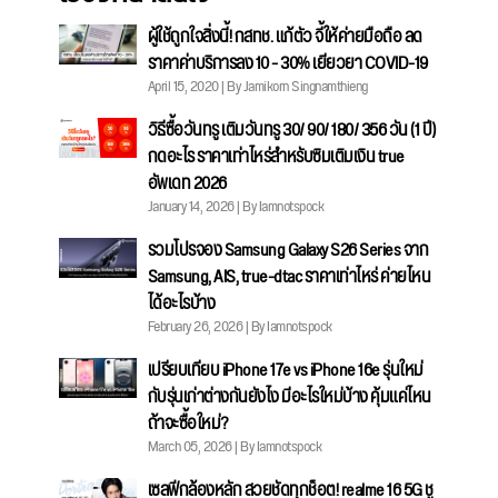
ผู้ใช้ถูกใจสิ่งนี้! กสทช. แก้ตัว จี้ให้ค่ายมือถือ ลด
ราคาค่าบริการลง 10 - 30% เยียวยา COVID-19
April 15, 2020 | By Jamikorn Singnamthieng
วิธีซื้อวันทรู เติมวันทรู 30/ 90/ 180/ 356 วัน (1 ปี)
กดอะไร ราคาเท่าไหร่สำหรับซิมเติมเงิน true
อัพเดท 2026
January 14, 2026 | By Iamnotspock
รวมโปรจอง Samsung Galaxy S26 Series จาก
Samsung, AIS, true-dtac ราคาเท่าไหร่ ค่ายไหน
ได้อะไรบ้าง
February 26, 2026 | By Iamnotspock
เปรียบเทียบ iPhone 17e vs iPhone 16e รุ่นใหม่
กับรุ่นเก่าต่างกันยังไง มีอะไรใหม่บ้าง คุ้มแค่ไหน
ถ้าจะซื้อใหม่?
March 05, 2026 | By Iamnotspock
เซลฟีกล้องหลัก สวยชัดทุกช็อต! realme 16 5G ชู