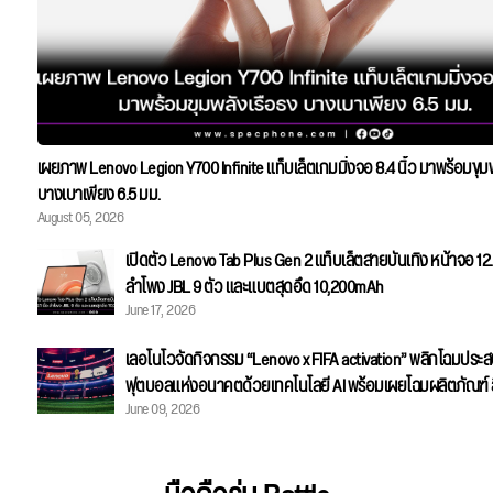
เผยภาพ Lenovo Legion Y700 Infinite แท็บเล็ตเกมมิ่งจอ 8.4 นิ้ว มาพร้อมขุม
บางเบาเพียง 6.5 มม.
August 05, 2026
เปิดตัว Lenovo Tab Plus Gen 2 แท็บเล็ตสายบันเทิง หน้าจอ 12.1
ลำโพง JBL 9 ตัว และแบตสุดอึด 10,200mAh
June 17, 2026
เลอโนโวจัดกิจกรรม “Lenovo x FIFA activation” พลิกโฉมประ
ฟุตบอลแห่งอนาคตด้วยเทคโนโลยี AI พร้อมเผยโฉมผลิตภัณฑ์ ลิ
June 09, 2026
เอดิชัน ฉลองการแข่งขัน FIFA World Cup 2026™