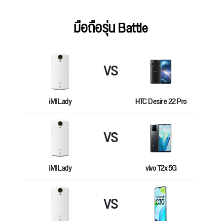
มือถือรุ่น Battle
VS
iMI Lady
HTC Desire 22 Pro
VS
iMI Lady
vivo T2x 5G
VS