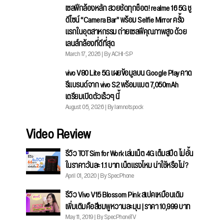
เซลฟีกล้องหลัก สวยชัดทุกช็อต! realme 16 5G ชู
ดีไซน์ “Camera Bar” พร้อม Selfie Mirror ครั้ง
แรกในอุตสาหกรรม ถ่ายเซลฟีคุณภาพสูง ด้วย
เลนส์กล้องที่ดีที่สุด
March 17, 2026 | By ACHI-SP
vivo V80 Lite 5G เผยข้อมูลบน Google Play คาด
รีแบรนด์จาก vivo S2 พร้อมแบต 7,050mAh
เตรียมเปิดตัวเร็วๆ นี้
August 05, 2026 | By Iamnotspock
Video Review
รีวิว TOT Sim for Work เล่นเน็ต 4G เต็มสปีด ไม่อั้น
ในราคาวันละ 1.1 บาท เน็ตแรงไหม น่าใช้หรือไม่?
April 01, 2020 | By SpecPhone
รีวิว Vivo V15 Blossom Pink สเปคเหมือนเดิม
เพิ่มเติมคือสีชมพูหวานละมุน | ราคา 10,999 บาท
May 11, 2019 | By SpecPhoneTV