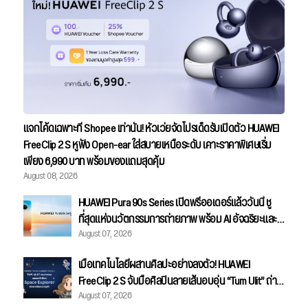
แจกโค้ดเฉพาะที่ Shopee เท่านั้น! หัวเว่ยจัดโปรเด็ดรับเปิดตัว HUAWEI
FreeClip 2 S หูฟัง Open-ear ใส่สบายเหนือระดับ เคาะราคาพิเศษเริ่ม
เพียง 6,990 บาท พร้อมของแถมสุดคุ้ม
August 08, 2026
HUAWEI Pura 90s Series เปิดพรีออเดอร์แล้ววันนี้ ชู
ที่สุดแห่งนวัตกรรมการถ่ายภาพ พร้อม AI อัจฉริยะและ
August 07, 2026
ความแรงระดับ 5G Advanced
เมื่อเทคโนโลยีผสานศิลปะอย่างลงตัว! HUAWEI
FreeClip 2 S จับมือศิลปินลายเส้นอบอุ่น “Tum Ulit” ถ่าย
August 07, 2026
ทอดคอลเลกชันพิเศษ "Space Explorer" สลักลายเส้นบน