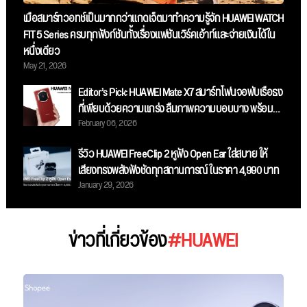
เมื่อสมาร์ทวอทช์เป็นมากกว่าแกดเจ็ตมาทำความรู้จัก HUAWEI WATCH
FIT 5 Series ครบทุกฟังก์ชันทั้งเรื่องแฟชันเวิร์คเอ้าท์และจ่ายเงินได้ใน
หนึ่งเดียว
May 21, 2026
Editor’s Pick: HUAWEI Mate X7 สมาร์ทโฟนจอพับเรือธง
ที่เพียบด้วยความแกร่ง ลืมภาพความบอบบาง พร้อม
February 06, 2026
กล้องระดับโปร เก็บทุกรายละเอียดและสมรรถนะระดับ
ท็อป
รีวิว HUAWEI FreeClip 2 หูฟัง Open Ear ใส่สบาย ให้
เสียงทรงพลังฟังชัดทุกสถานการณ์ ในราคา 4,990 บาท
January 29, 2026
ข่าวที่เกี่ยวข้อง
#HUAWEI