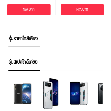
N/A บาท
N/A บาท
รุ่นราคาใกล้เคียง
รุ่นสเปคใกล้เคียง