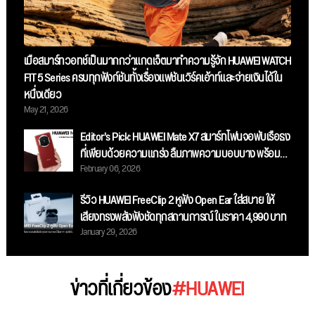
เมื่อสมาร์ทวอทช์เป็นมากกว่าแกดเจ็ตมาทำความรู้จัก HUAWEI WATCH
FIT 5 Series ครบทุกฟังก์ชันทั้งเรื่องแฟชันเวิร์คเอ้าท์และจ่ายเงินได้ใน
หนึ่งเดียว
May 21, 2026
Editor’s Pick: HUAWEI Mate X7 สมาร์ทโฟนจอพับเรือธง
ที่เพียบด้วยความแกร่ง ลืมภาพความบอบบาง พร้อม
February 06, 2026
กล้องระดับโปร เก็บทุกรายละเอียดและสมรรถนะระดับ
ท็อป
รีวิว HUAWEI FreeClip 2 หูฟัง Open Ear ใส่สบาย ให้
เสียงทรงพลังฟังชัดทุกสถานการณ์ ในราคา 4,990 บาท
January 29, 2026
ข่าวที่เกี่ยวข้อง
#HUAWEI