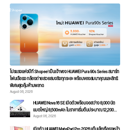
โปรแรงแห่งปีที่ Shopee! เป็นเจ้าของ HUAWEI Pura 90s Series สมาร์ท
โฟนเรือธง กล้องถ่ายสวยสมจริงทุกระยะ พร้อมของสมนาคุณและสิทธิ
พิเศษสุดคุ้มห้ามพลาด
August 06, 2026
HUAWEI Nova 16 SE เปิดตัวพร้อมจอสว่าง 8,000 นิต
แบตใหญ่ 8,500mAh ในราคาเริ่มต้นประมาณ 12,200
August 06, 2026
บาท
เปิดตัว HUAWEI MatePad Pro 2026 แท็บเล็ตเรือธงหน้า