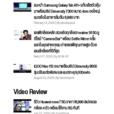
แนะนำ Samsung Galaxy Tab A11+ แท็บเล็ตตัวคุ้ม
มาพร้อมชิป Dimensity 7300 ขนาด 4nm จอใหญ่
แบตอึดในราคาเริ่มต้น 6,990 บาท
February 13, 2026 | By Iamnotspock
เซลฟีกล้องหลัก สวยชัดทุกช็อต! realme 16 5G ชู
ดีไซน์ “Camera Bar” พร้อม Selfie Mirror ครั้ง
แรกในอุตสาหกรรม ถ่ายเซลฟีคุณภาพสูง ด้วย
เลนส์กล้องที่ดีที่สุด
March 17, 2026 | By ACHI-SP
iQOO Neo 11S จะมาพร้อมชิป Dimensity 9500
รุ่นปรับแต่งพิเศษ และแบตทะลุ 9,000mAh
August 03, 2026 | By Iamnotspock
Video Review
รีวิว Huawei nova 7 5G ราคา 16,990 สเปคแรง
กล้อง 4 ตัว พร้อมใช้งาน 5G ทันที
July 22, 2020 | By SpecPhone