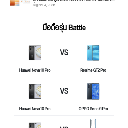
August 04, 2026
ที่ HUAWEI AppGallery
มือถือรุ่น Battle
VS
Huawei Nova 10 Pro
Realme GT2 Pro
VS
Huawei Nova 10 Pro
OPPO Reno 6 Pro