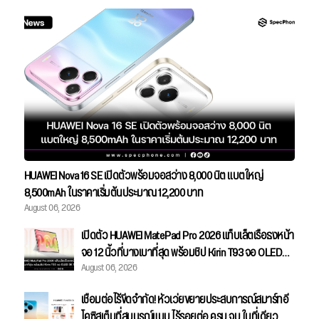
HUAWEI Nova 16 SE เปิดตัวพร้อมจอสว่าง 8,000 นิต แบตใหญ่
8,500mAh ในราคาเริ่มต้นประมาณ 12,200 บาท
August 06, 2026
เปิดตัว HUAWEI MatePad Pro 2026 แท็บเล็ตเรือธงหน้า
จอ 12 นิ้วที่บางเบาที่สุด พร้อมชิป Kirin T93 จอ OLED
August 06, 2026
3K 144Hz
เชื่อมต่อไร้ขีดจำกัด! หัวเว่ยขยายประสบการณ์สมาร์ทอี
โคซิสเต็มที่สมบูรณ์แบบ ไร้รอยต่อ ครบ จบ ในที่เดียว