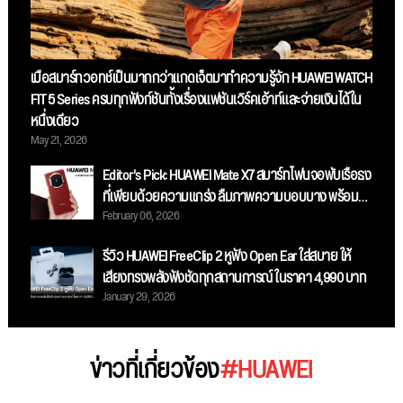
เมื่อสมาร์ทวอทช์เป็นมากกว่าแกดเจ็ตมาทำความรู้จัก HUAWEI WATCH
FIT 5 Series ครบทุกฟังก์ชันทั้งเรื่องแฟชันเวิร์คเอ้าท์และจ่ายเงินได้ใน
หนึ่งเดียว
May 21, 2026
Editor’s Pick: HUAWEI Mate X7 สมาร์ทโฟนจอพับเรือธง
ที่เพียบด้วยความแกร่ง ลืมภาพความบอบบาง พร้อม
February 06, 2026
กล้องระดับโปร เก็บทุกรายละเอียดและสมรรถนะระดับ
ท็อป
รีวิว HUAWEI FreeClip 2 หูฟัง Open Ear ใส่สบาย ให้
เสียงทรงพลังฟังชัดทุกสถานการณ์ ในราคา 4,990 บาท
January 29, 2026
ข่าวที่เกี่ยวข้อง
#HUAWEI