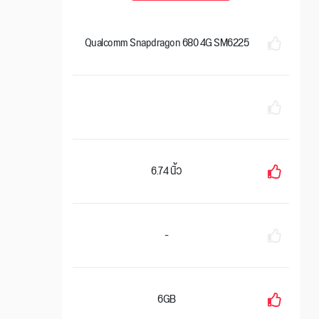
Qualcomm Snapdragon 680 4G SM6225
6.74 นิ้ว
-
6GB