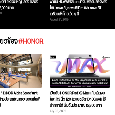
OR 9X จอใหญ่ ไร้ติ่ง กล้อง
พาชม HUAWEI Store ที่จีน พร้อมส่องของ
7,990 บาท
ใหม่ nova 5i, nova 5i Pro และ nova 5T
20
เตรียมเข้าไทยเร็ว ๆ นี้
August 21, 2019
กี่ยวข้อง
#HONOR
ี้! ‘HONOR Alpha Store’ แห่ง
เปิดตัว HONOR Pad X9 Max แท็บเล็ตจอ
่างประเทศณ เดอะมอลล์ไลฟ์
ใหญ่ 13 นิ้ว 120Hz แบตอึด 10,100mAh ใช้
ิ
ปากกาได้ เริ่มต้นประมาณ 15,800 บาท
July 23, 2026