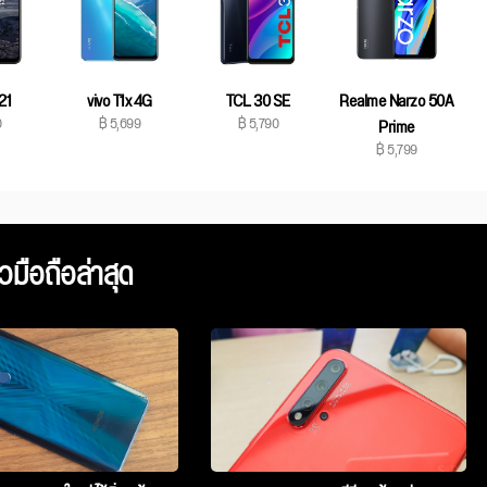
21
vivo T1x 4G
TCL 30 SE
Realme Narzo 50A
0
฿ 5,699
฿ 5,790
Prime
฿ 5,799
ิวมือถือล่าสุด