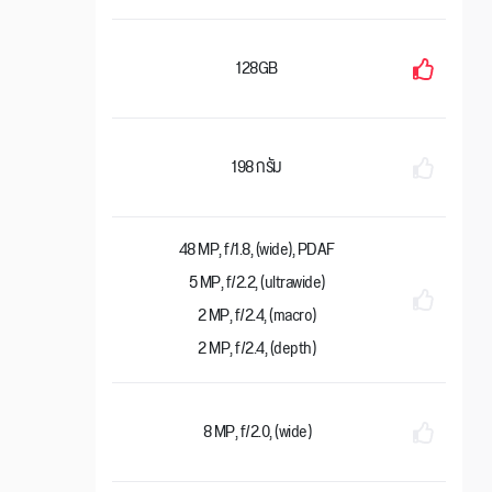
128GB
198 กรัม
48 MP, f/1.8, (wide), PDAF
5 MP, f/2.2, (ultrawide)
2 MP, f/2.4, (macro)
2 MP, f/2.4, (depth)
8 MP, f/2.0, (wide)