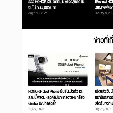
รีวิว HONOR X6c ถึกทน มี AI จอสู้แดด ใน
[Review] HON
งบไม่เกิน 4,000 บาท
48MP เพียง 
August 19, 2025
January 15, 20
ข่าวที่เ
HONOR Robot Phone ยืนยันเปิดตัว 12
เปิดแล้ววันน
ส.ค. นี้ พร้อมหลุดคลิปแกะกล่องเผยกล้อง
แรกในตลาดต
Gimbal แขนกลสุดล้ำ
สโตร์ บางกะป
July 27, 2026
July 25, 2026