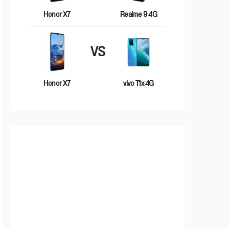
Honor X7
Realme 9 4G
VS
Honor X7
vivo T1x 4G