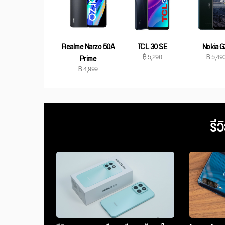
Realme Narzo 50A
TCL 30 SE
Nokia G
฿ 5,290
฿ 5,49
Prime
฿ 4,999
รีว