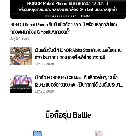
HONOR Robot Phone ยืนยันเปิดตัว 12 ส.ค. นี้ พร้อมหลุดคลิปแกะ
กล่องเผยกล้อง Gimbal แขนกลสุดล้ำ
July 27, 2026
เปิดแล้ววันนี้! ‘HONOR Alpha Store’ แห่งแรกในตลาด
ต่างประเทศณ เดอะมอลล์ไลฟ์สโตร์ บางกะปิ
July 25, 2026
เปิดตัว HONOR Pad X9 Max แท็บเล็ตจอใหญ่ 13 นิ้ว
120Hz แบตอึด 10,100mAh ใช้ปากกาได้ เริ่มต้นประมาณ
July 23, 2026
15,800 บาท
มือถือรุ่น Battle