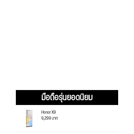
มือถือรุ่นยอดนิยม
Honor X9
9,299 บาท