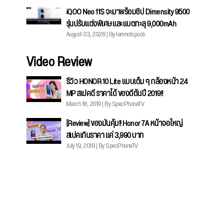
iQOO Neo 11S จะมาพร้อมชิป Dimensity 9500
รุ่นปรับแต่งพิเศษ และแบตทะลุ 9,000mAh
August 03, 2026 | By Iamnotspock
Video Review
รีวิว HONOR 10 Lite แบบเต็ม ๆ กล้องหน้า 24
MP สเปคดี ราคาได้ ของดีต้นปี 2019!!
March 18, 2019 | By SpecPhoneTV
[Review] ของมันคุ้ม!! Honor 7A หน้าจอใหญ่
สเปคเกินราคา แค่ 3,990 บาท
July 19, 2018 | By SpecPhoneTV