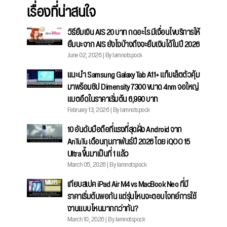
เรื่องที่น่าสนใจ
วิธียืมเงิน AIS 20 บาท กดอะไร มีเงื่อนไขบริการให้
ยืมนะจาก AIS ยังไงบ้างถึงจะยืมเงินได้ในปี 2026
June 02, 2026 | By Iamnotspock
แนะนำ Samsung Galaxy Tab A11+ แท็บเล็ตตัวคุ้ม
มาพร้อมชิป Dimensity 7300 ขนาด 4nm จอใหญ่
แบตอึดในราคาเริ่มต้น 6,990 บาท
February 13, 2026 | By Iamnotspock
10 อันดับมือถือที่แรงที่สุดฝั่ง Android จาก
AnTuTu เดือนกุมภาพันธ์ปี 2026 โดย iQOO 15
Ultra ขึ้นมาเป็นที่ 1 แล้ว
March 05, 2026 | By Iamnotspock
เทียบสเปค iPad Air M4 vs MacBook Neo ที่มี
ราคาเริ่มต้นพอกัน แต่รุ่นไหนจะตอบโจทย์การใช้
งานแบบไหนมากกว่ากัน?
March 10, 2026 | By Iamnotspock