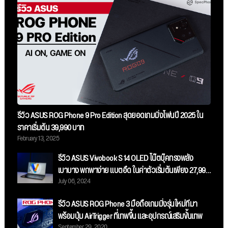
รีวิว ASUS ROG Phone 9 Pro Edition สุดยอดเกมมิ่งโฟนปี 2025 ใน
ราคาเริ่มต้น 39,990 บาท
February 13, 2025
รีวิว ASUS Vivobook S 14 OLED โน๊ตบุ๊คทรงพลัง
เบาบาง พกพาง่าย แบตอึด ในค่าตัวเริ่มต้นเพียง 27,990
July 06, 2024
บาท
รีวิว ASUS ROG Phone 3 มือถือเกมมิ่งรุ่นใหม่ที่มา
พร้อมปุ่ม AirTrigger ที่เทพขึ้น และอุปกรณ์เสริมขั้นเทพ
September 29, 2020