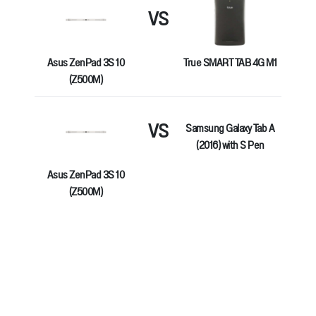
VS
Asus ZenPad 3S 10
True SMART TAB 4G M1
(Z500M)
VS
Samsung Galaxy Tab A
(2016) with S Pen
Asus ZenPad 3S 10
(Z500M)