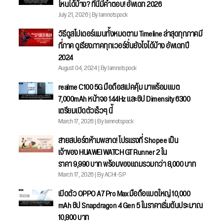
ไหนได้บ้าง? ที่นี่มีคำตอบ! อัพเดท 2026
July 21, 2026 | By Iamnotspock
วิธีดูสไปเดอร์แมนทั้งหมดตาม Timeline ล่าสุดทุกภาคมี
กี่ภาค ดูเรียงภาคทุกเวอร์ชั่นยังไงได้บ้าง อัพเดทปี
2024
August 04, 2024 | By Iamnotspock
realme C100 5G มือถือสเปคคุ้ม มาพร้อมแบต
7,000mAh หน้าจอ 144Hz และชิป Dimensity 6300
เตรียมเปิดตัวเร็วๆ นี้
March 17, 2026 | By Iamnotspock
สายสปอร์ตห้ามพลาด! โปรแรงที่ Shopee เป็น
เจ้าของ HUAWEI WATCH GT Runner 2 ใน
ราคา 9,990 บาท พร้อมของแถมรวมกว่า 8,000 บาท
March 17, 2026 | By ACHI-SP
เปิดตัว OPPO A7 Pro Max มือถือแบตใหญ่ 10,000
mAh ชิป Snapdragon 4 Gen 5 ในราคาเริ่มต้นประมาณ
10,800 บาท