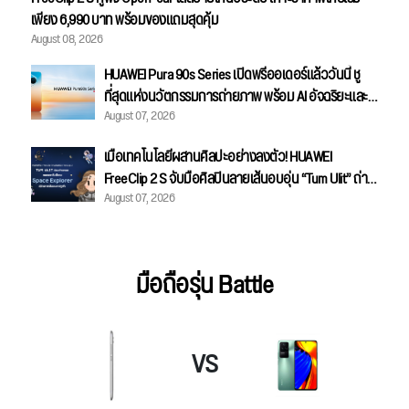
เพียง 6,990 บาท พร้อมของแถมสุดคุ้ม
August 08, 2026
HUAWEI Pura 90s Series เปิดพรีออเดอร์แล้ววันนี้ ชู
ที่สุดแห่งนวัตกรรมการถ่ายภาพ พร้อม AI อัจฉริยะและ
August 07, 2026
ความแรงระดับ 5G Advanced
เมื่อเทคโนโลยีผสานศิลปะอย่างลงตัว! HUAWEI
FreeClip 2 S จับมือศิลปินลายเส้นอบอุ่น “Tum Ulit” ถ่าย
August 07, 2026
ทอดคอลเลกชันพิเศษ "Space Explorer" สลักลายเส้นบน
เคสหูฟัง
มือถือรุ่น Battle
VS