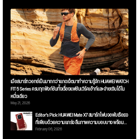
เมื่อสมาร์ทวอทช์เป็นมากกว่าแกดเจ็ตมาทำความรู้จัก HUAWEI WATCH
FIT 5 Series ครบทุกฟังก์ชันทั้งเรื่องแฟชันเวิร์คเอ้าท์และจ่ายเงินได้ใน
หนึ่งเดียว
May 21, 2026
Editor’s Pick: HUAWEI Mate X7 สมาร์ทโฟนจอพับเรือธง
ที่เพียบด้วยความแกร่ง ลืมภาพความบอบบาง พร้อม
February 06, 2026
กล้องระดับโปร เก็บทุกรายละเอียดและสมรรถนะระดับ
ท็อป