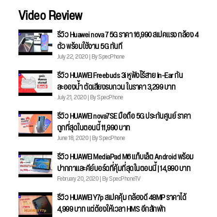
Video Review
รีวิว Huawei nova 7 5G ราคา 16,990 สเปคแรง กล้อง 4
ตัว พร้อมใช้งาน 5G ทันที
July 22, 2020 | By SpecPhone
รีวิว HUAWEI Freebuds 3i หูฟังไร้สาย In-Ear กัน
ละอองน้ำ ตัดเสียงรบกวน ในราคา 3,299 บาท
July 21, 2020 | By SpecPhone
รีวิว HUAWEI nova7SE มือถือ 5G ประกันศูนย์ ราคา
ถูกที่สุดในตอนนี้ 11,990 บาท
June 18, 2020 | By SpecPhone
รีวิว HUAWEI MediaPad M6 แท็บเล็ต Android พร้อม
ปากกาและคีย์บอร์ดที่คุ้มที่สุดในตอนนี้ | 14,990 บาท
February 20, 2020 | By SpecPhoneTV
รีวิว HUAWEI Y7p สเปคคุ้ม กล้องดี 48MP ราคาได้
4,999 บาท แต่ต้องให้เวลา HMS อีกสักพัก