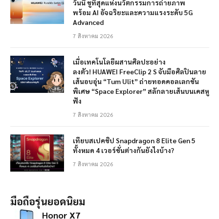
วันนี้ ชูที่สุดแห่งนวัตกรรมการถ่ายภาพ
พร้อม AI อัจฉริยะและความแรงระดับ 5G
Advanced
7 สิงหาคม 2026
เมื่อเทคโนโลยีผสานศิลปะอย่าง
ลงตัว! HUAWEI FreeClip 2 S จับมือศิลปินลาย
เส้นอบอุ่น “Tum Ulit” ถ่ายทอดคอลเลกชัน
พิเศษ “Space Explorer” สลักลายเส้นบนเคสหู
ฟัง
7 สิงหาคม 2026
เทียบสเปคชิป Snapdragon 8 Elite Gen 5
ทั้งหมด 4 เวอร์ชั่นต่างกันยังไงบ้าง?
7 สิงหาคม 2026
มือถือรุ่นยอดนิยม
Honor X7