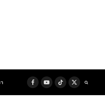
รา
Facebook
YouTube
TikTok
X
(Twitter)