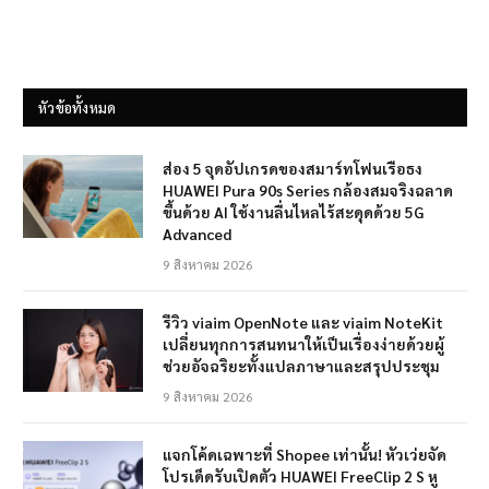
หัวข้อทั้งหมด
ส่อง 5 จุดอัปเกรดของสมาร์ทโฟนเรือธง
HUAWEI Pura 90s Series กล้องสมจริงฉลาด
ขึ้นด้วย AI ใช้งานลื่นไหลไร้สะดุดด้วย 5G
Advanced
9 สิงหาคม 2026
รีวิว viaim OpenNote และ viaim NoteKit
เปลี่ยนทุกการสนทนาให้เป็นเรื่องง่ายด้วยผู้
ช่วยอัจฉริยะทั้งแปลภาษาและสรุปประชุม
9 สิงหาคม 2026
แจกโค้ดเฉพาะที่ Shopee เท่านั้น! หัวเว่ยจัด
โปรเด็ดรับเปิดตัว HUAWEI FreeClip 2 S หู