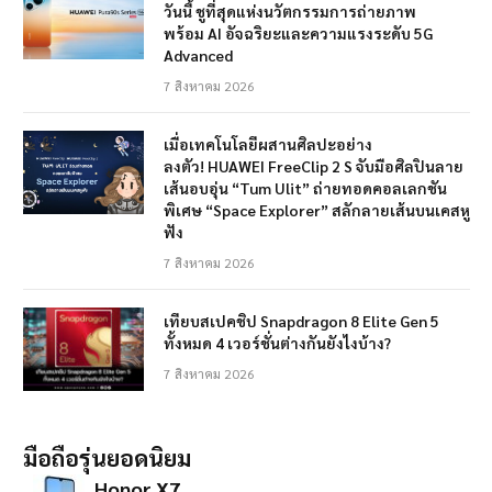
วันนี้ ชูที่สุดแห่งนวัตกรรมการถ่ายภาพ
พร้อม AI อัจฉริยะและความแรงระดับ 5G
Advanced
7 สิงหาคม 2026
เมื่อเทคโนโลยีผสานศิลปะอย่าง
ลงตัว! HUAWEI FreeClip 2 S จับมือศิลปินลาย
เส้นอบอุ่น “Tum Ulit” ถ่ายทอดคอลเลกชัน
พิเศษ “Space Explorer” สลักลายเส้นบนเคสหู
ฟัง
7 สิงหาคม 2026
เทียบสเปคชิป Snapdragon 8 Elite Gen 5
ทั้งหมด 4 เวอร์ชั่นต่างกันยังไงบ้าง?
7 สิงหาคม 2026
มือถือรุ่นยอดนิยม
Honor X7