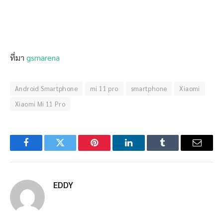
ที่มา
gsmarena
Android Smartphone
mi 11 pro
smartphone
Xiaomi
Xiaomi Mi 11 Pro
Facebook
Twitter
Pinterest
LinkedIn
Tumblr
Email
EDDY