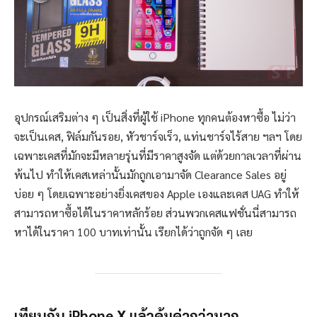
อุปกรณ์เสริมต่าง ๆ เป็นสิ่งที่ผู้ใช้ iPhone ทุกคนต้องหาซื้อ ไม่ว่า
จะเป็นเคส, ฟิล์มกันรอย, หัวชาร์จเร็ว, แท่นชาร์จไร้สาย ฯลฯ โดย
เฉพาะเคสที่มักจะมีหลายรุ่นที่มีราคาสูงจัด แต่ด้วยกาลเวลาที่ผ่าน
พ้นไป ทำให้เคสเหล่านั้นมักถูกเอามาจัด Clearance Sales อยู่
บ่อย ๆ โดยเฉพาะอย่างยิ่งเคสของ Apple เองและเคส UAG ทำให้
สามารถหาซื้อได้ในราคาหลักร้อย ส่วนพวกเคสแฟชั่นนี่สามารถ
หาได้ในราคา 100 บาทเท่านั้น เรียกได้ว่าถูกจัด ๆ เลย
เทียบกับ iPhone X แล้วคุ้มค่ากว่ามาก