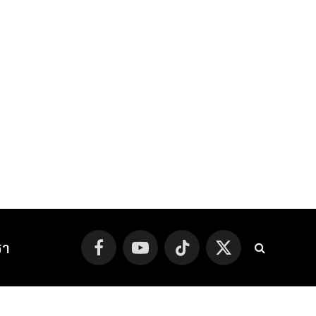
รา
Facebook
YouTube
TikTok
X
(Twitter)