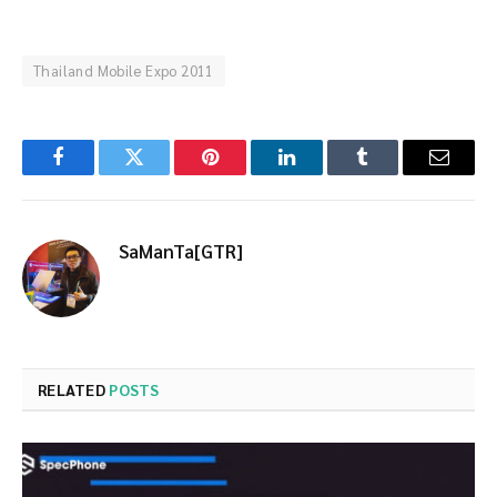
Thailand Mobile Expo 2011
Facebook
Twitter
Pinterest
LinkedIn
Tumblr
Email
SaManTa[GTR]
RELATED
POSTS