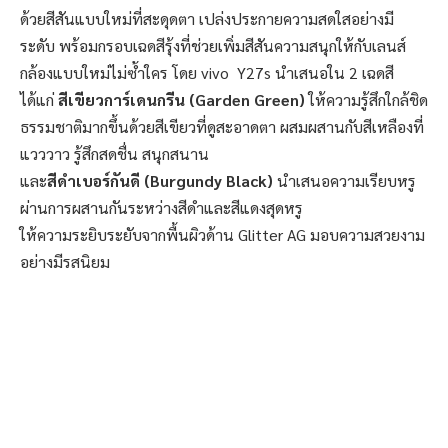
ด้วยสีสันแบบใหม่ที่สะดุดตา เปล่งประกายความสดใสอย่างมี
ระดับ พร้อมกรอบเฉดสีรุ้งที่ช่วยเพิ่มสีสันความสนุกให้กับเลนส์
กล้องแบบใหม่ไม่ซ้ำใคร โดย vivo Y27s นำเสนอใน 2 เฉดสี
ได้แก่
สีเขียวการ์เดนกรีน (
Garden Green)
ให้ความรู้สึกใกล้ชิด
ธรรมชาติมากขึ้นด้วยสีเขียวที่ดูสะอาดตา ผสมผสานกับสีเหลืองที่
แวววาว รู้สึกสดชื่น สนุกสนาน
และ
สีดำเบอร์กันดี (
Burgundy Black)
นำเสนอความเรียบหรู
ผ่านการผสานกันระหว่างสีดำและสีแดงสุดหรู
ให้ความระยิบระยับจากพื้นผิวด้าน Glitter AG มอบความสวยงาม
อย่างมีรสนิยม