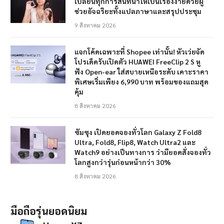
เปลี่ยนทุกการสนทนาให้เป็นเรื่องง่ายด้วยผู้
ช่วยอัจฉริยะทั้งแปลภาษาและสรุปประชุม
9 สิงหาคม 2026
แจกโค้ดเฉพาะที่ Shopee เท่านั้น! หัวเว่ยจัด
โปรเด็ดรับเปิดตัว HUAWEI FreeClip 2 S หู
ฟัง Open-ear ใส่สบายเหนือระดับ เคาะราคา
พิเศษเริ่มเพียง 6,990 บาท พร้อมของแถมสุด
คุ้ม
8 สิงหาคม 2026
ซัมซุง เปิดยอดจองทั่วโลก Galaxy Z Fold8
Ultra, Fold8, Flip8, Watch Ultra2 และ
Watch9 อย่างเป็นทางการ ว่ามียอดสั่งจองทั่ว
โลกสูงกว่ารุ่นก่อนหน้ากว่า 30%
8 สิงหาคม 2026
มือถือรุ่นยอดนิยม