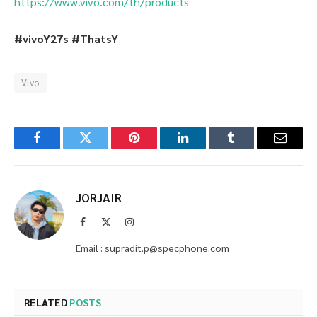
https://www.vivo.com/th/products
#vivoY27s #ThatsY
Vivo
Facebook
Twitter
Pinterest
LinkedIn
Tumblr
Email
JORJAIR
Facebook
X
Instagram
(Twitter)
Email : supradit.p@specphone.com
RELATED
POSTS