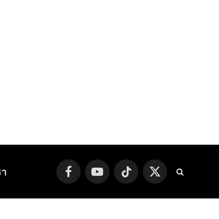
รา
Facebook
YouTube
TikTok
X
(Twitter)