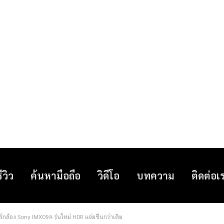
รีวิว
ค้นหามือถือ
วิดีโอ
บทความ
ติดต่อเ
์กล้อง Sony IMX09A รุ่นใหม่ HDR แจ่มขึ้นกว่าเดิม