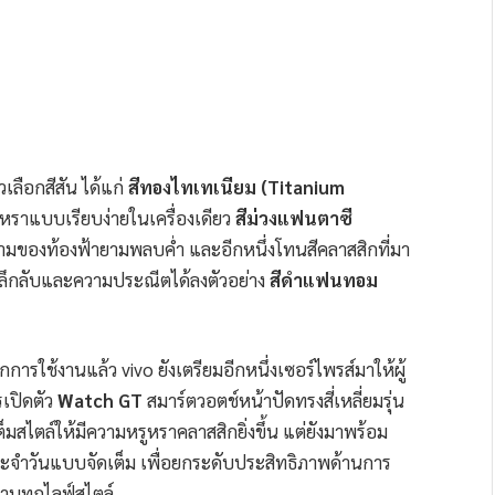
ลือกสีสัน ได้แก่
สีทองไทเทเนียม (
Titanium
หราแบบเรียบง่ายในเครื่องเดียว
สีม่วงแฟนตาซี
ามของท้องฟ้ายามพลบค่ำ และอีกหนึ่งโทนสีคลาสสิกที่มา
ลึกลับและความประณีตได้ลงตัวอย่าง
สีดำแฟนทอม
รใช้งานแล้ว vivo ยังเตรียมอีกหนึ่งเซอร์ไพรส์มาให้ผู้
รเปิดตัว
Watch GT
สมาร์ตวอตช์หน้าปัดทรงสี่เหลี่ยมรุ่น
็มสไตล์ให้มีความหรูหราคลาสสิกยิ่งขึ้น แต่ยังมาพร้อม
จำวันแบบจัดเต็ม เพื่อยกระดับประสิทธิภาพด้านการ
งานทุกไลฟ์สไตล์