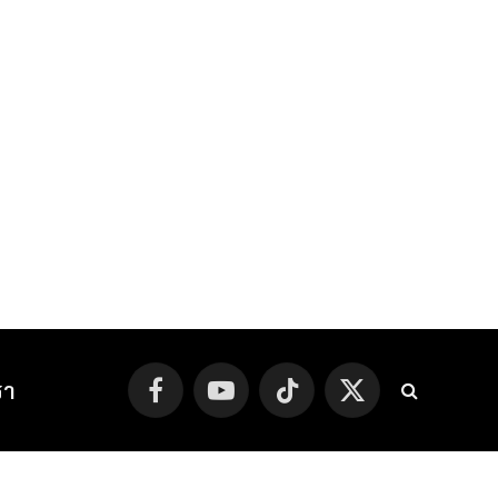
รา
Facebook
YouTube
TikTok
X
(Twitter)