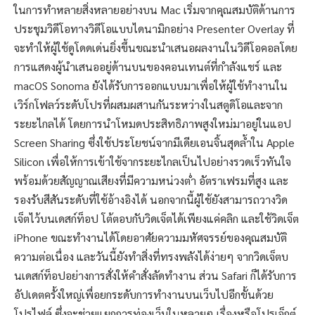
ในการทำหลายสิ่งหลายอย่างบน Mac เริ่มจากคุณสมบัติด้านการ
ประชุมวิดีโอทางวิดีโอแบบไดนามิกอย่าง Presenter Overlay ที่
จะทำให้ผู้ใช้ดูโดดเด่นยิ่งขึ้นขณะนำเสนอผลงานในวิดีโอคอลโดย
การแสดงผู้นำเสนออยู่ด้านบนของคอนเทนต์ที่กำลังแชร์ และ
macOS Sonoma ยังได้รับการออกแบบมาเพื่อให้ผู้ใช้ทำงานใน
เวิร์กโฟลว์ระดับโปรที่ผสมผสานกันระหว่างในสตูดิโอและจาก
ระยะไกลได้ โดยการนำโหมดประสิทธิภาพสูงใหม่มาอยู่ในแอป
Screen Sharing ซึ่งใช้ประโยชน์จากมีเดียเอนจิ้นสุดล้ำใน Apple
Silicon เพื่อให้การเข้าใช้จากระยะไกลเป็นไปอย่างรวดเร็วทันใจ
พร้อมด้วยสัญญาณเสียงที่มีความหน่วงต่ำ อัตราเฟรมที่สูง และ
รองรับสีสันระดับที่ใช้อ้างอิงได้ นอกจากนี้ผู้ใช้ยังสามารถวางวิด
เจ็ตไว้บนเดสก์ท็อป โต้ตอบกับวิดเจ็ตได้เพียงแค่คลิก และใช้วิดเจ็ต
iPhone ขณะทำงานได้โดยอาศัยความมหัศจรรย์ของคุณสมบัติ
ความต่อเนื่อง และวันนี้ยังทำสิ่งที่ทรงพลังได้ง่ายๆ จากวิดเจ็ตบ
นเดสก์ท็อปอย่างการสั่งให้คำสั่งลัดทำงาน ส่วน Safari ก็ได้รับการ
อัปเดตครั้งใหญ่เพื่อยกระดับการทำงานบนเว็บไปอีกขั้นด้วย
โปรไฟล์ ซึ่งจะช่วยแยกการท่องเว็บในหลายๆ เรื่องหรือโปรเจ็กต์