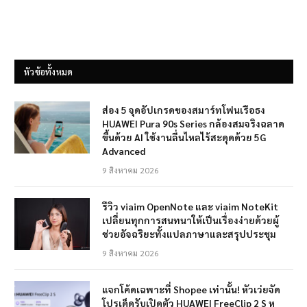
หัวข้อทั้งหมด
ส่อง 5 จุดอัปเกรดของสมาร์ทโฟนเรือธง
HUAWEI Pura 90s Series กล้องสมจริงฉลาด
ขึ้นด้วย AI ใช้งานลื่นไหลไร้สะดุดด้วย 5G
Advanced
9 สิงหาคม 2026
รีวิว viaim OpenNote และ viaim NoteKit
เปลี่ยนทุกการสนทนาให้เป็นเรื่องง่ายด้วยผู้
ช่วยอัจฉริยะทั้งแปลภาษาและสรุปประชุม
9 สิงหาคม 2026
แจกโค้ดเฉพาะที่ Shopee เท่านั้น! หัวเว่ยจัด
โปรเด็ดรับเปิดตัว HUAWEI FreeClip 2 S หู