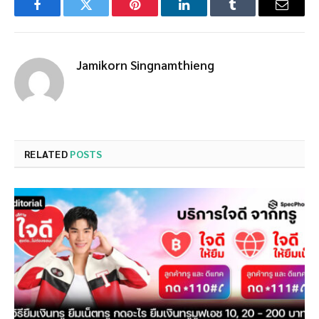
Facebook
Twitter
Pinterest
LinkedIn
Tumblr
Email
Jamikorn Singnamthieng
RELATED
POSTS