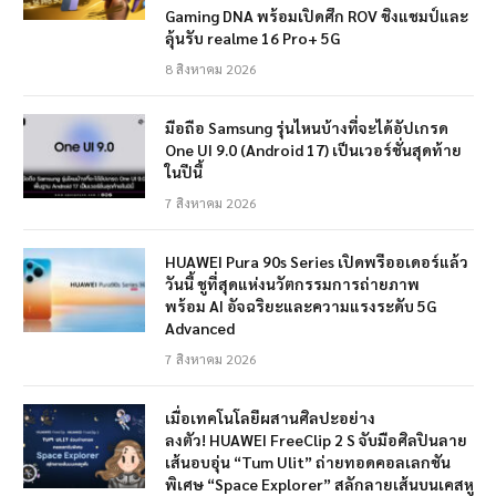
Gaming DNA พร้อมเปิดศึก ROV ชิงแชมป์และ
ลุ้นรับ realme 16 Pro+ 5G
8 สิงหาคม 2026
มือถือ Samsung รุ่นไหนบ้างที่จะได้อัปเกรด
One UI 9.0 (Android 17) เป็นเวอร์ชั่นสุดท้าย
ในปีนี้
7 สิงหาคม 2026
HUAWEI Pura 90s Series เปิดพรีออเดอร์แล้ว
วันนี้ ชูที่สุดแห่งนวัตกรรมการถ่ายภาพ
พร้อม AI อัจฉริยะและความแรงระดับ 5G
Advanced
7 สิงหาคม 2026
เมื่อเทคโนโลยีผสานศิลปะอย่าง
ลงตัว! HUAWEI FreeClip 2 S จับมือศิลปินลาย
เส้นอบอุ่น “Tum Ulit” ถ่ายทอดคอลเลกชัน
พิเศษ “Space Explorer” สลักลายเส้นบนเคสหู