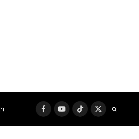
รา
Facebook
YouTube
TikTok
X
(Twitter)