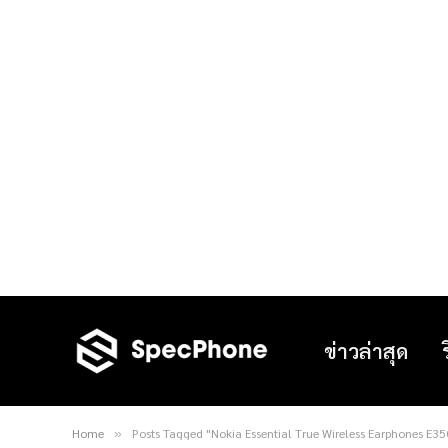
ข่าวล่าสุด
Home
Posts Tagged "Nokia Essential True Wireless Earphones E3
»