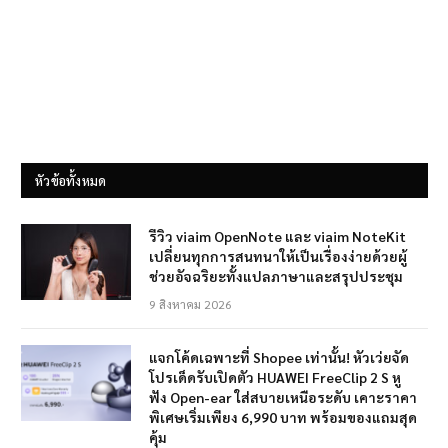
หัวข้อทั้งหมด
รีวิว viaim OpenNote และ viaim NoteKit
เปลี่ยนทุกการสนทนาให้เป็นเรื่องง่ายด้วยผู้
ช่วยอัจฉริยะทั้งแปลภาษาและสรุปประชุม
9 สิงหาคม 2026
แจกโค้ดเฉพาะที่ Shopee เท่านั้น! หัวเว่ยจัด
โปรเด็ดรับเปิดตัว HUAWEI FreeClip 2 S หู
ฟัง Open-ear ใส่สบายเหนือระดับ เคาะราคา
พิเศษเริ่มเพียง 6,990 บาท พร้อมของแถมสุด
คุ้ม