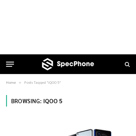
Home
Posts Tagged "iQOO 5"
»
BROWSING:
IQOO 5