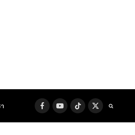
รา
Facebook
YouTube
TikTok
X
(Twitter)