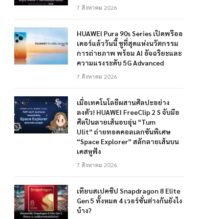
7 สิงหาคม 2026
HUAWEI Pura 90s Series เปิดพรีออ
เดอร์แล้ววันนี้ ชูที่สุดแห่งนวัตกรรม
การถ่ายภาพ พร้อม AI อัจฉริยะและ
ความแรงระดับ 5G Advanced
7 สิงหาคม 2026
เมื่อเทคโนโลยีผสานศิลปะอย่าง
ลงตัว! HUAWEI FreeClip 2 S จับมือ
ศิลปินลายเส้นอบอุ่น “Tum
Ulit” ถ่ายทอดคอลเลกชันพิเศษ
“Space Explorer” สลักลายเส้นบน
เคสหูฟัง
7 สิงหาคม 2026
เทียบสเปคชิป Snapdragon 8 Elite
Gen 5 ทั้งหมด 4 เวอร์ชั่นต่างกันยังไง
บ้าง?