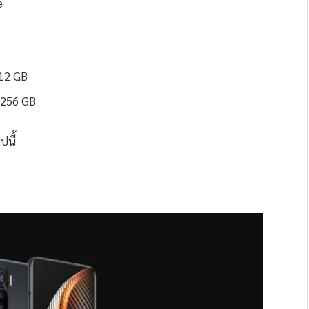
e
 12 GB
ะ 256 GB
ปนี้