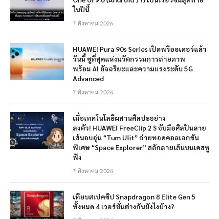
ในปีนี้
7 สิงหาคม 2026
HUAWEI Pura 90s Series เปิดพรีออเดอร์แล้ว
วันนี้ ชูที่สุดแห่งนวัตกรรมการถ่ายภาพ
พร้อม AI อัจฉริยะและความแรงระดับ 5G
Advanced
7 สิงหาคม 2026
เมื่อเทคโนโลยีผสานศิลปะอย่าง
ลงตัว! HUAWEI FreeClip 2 S จับมือศิลปินลาย
เส้นอบอุ่น “Tum Ulit” ถ่ายทอดคอลเลกชัน
พิเศษ “Space Explorer” สลักลายเส้นบนเคสหู
ฟัง
7 สิงหาคม 2026
เทียบสเปคชิป Snapdragon 8 Elite Gen 5
ทั้งหมด 4 เวอร์ชั่นต่างกันยังไงบ้าง?