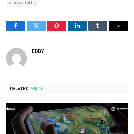
windows tablet
Facebook
Twitter
Pinterest
LinkedIn
Tumblr
Email
EDDY
RELATED
POSTS