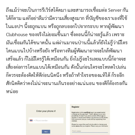
ถึงแม้ว่าจะเป็นการรีเวิร์สโค้ดมา และสามารถเชื่อมต่อ Server กัน
ได้ก็ตาม แต่ก็อย่าลืมว่ามีความเสี่ยงสูงมาก ที่บัญชีของเราเองที่ใช้
ในแอปฯ นี้จะถูกแบน หรือถูกลบออกไปจากระบบ หากผู้พัฒนา
Clubhouse ของจริงไม่ยอมขึ้นมา ซึ่งตอนนี้ก็น่าจะรู้แล้ว เพราะ
มันเชื่อมกันได้ขนาดนั้น แต่ผ่านมาจนป่านนี้แล้วก็ยังไม่รู้ว่ามีใคร
โดนแบนไปบ้างหรือยัง หรือทางทีมผู้พัฒนาอาจจะใกล้พัฒนา
เสร็จแล้ว ก็ไม่มีใครรู้ได้เหมือนกัน ยิ่งไม่รู้อะไรเลยแบบนี้ก็อาจจะ
เสี่ยงต่อการโดนแบนได้เหมือนกัน ดังนั้นก่อนใครจะโหลดไปเล่น
ก็ควรจะต้องคิดให้ดีก่อนนิดนึง หรือถ้าทำใจรอของแท้ได้ ก็รออีก
สักนิดคิดว่าคงไม่น่าจะนานเกินรออย่างแน่นอน ของดีก็ต้องรอกัน
หน่อย