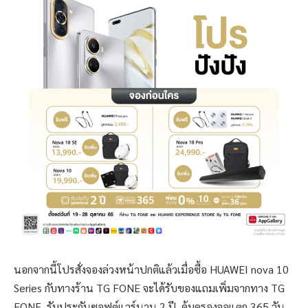
นอกจากนี้โปรสั่งจองล่วงหน้าปกติแล้วเมื่อซื้อ HUAWEI nova 10
Series กับทางร้าน TG FONE จะได้รับของแถมเพิ่มจากทาง TG
FONE, รับประกันซอฟต์แวร์นาน 2 ปี, คุ้มครองจอแตก 365 วัน