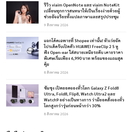
รีวิว viaim OpenNote และ viaim NoteKit
เปลี่ยนทุกการสนทนาให้เป็นเรื่องง่ายด้วยผู้
ช่วยอัจฉริยะทั้งแปลภาษาและสรุปประชุม
9 สิงหาคม 2026
แจกโค้ดเฉพาะที่ Shopee เท่านั้น! หัวเว่ยจัด
โปรเด็ดรับเปิดตัว HUAWEI FreeClip 2 S หู
ฟัง Open-ear ใส่สบายเหนือระดับ เคาะราคา
พิเศษเริ่มเพียง 6,990 บาท พร้อมของแถมสุด
คุ้ม
8 สิงหาคม 2026
ซัมซุง เปิดยอดจองทั่วโลก Galaxy Z Fold8
Ultra, Fold8, Flip8, Watch Ultra2 และ
Watch9 อย่างเป็นทางการ ว่ามียอดสั่งจองทั่ว
โลกสูงกว่ารุ่นก่อนหน้ากว่า 30%
8 สิงหาคม 2026