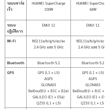
ระบบชาร์จ
HUAWEI SuperCharge
HUAWEI SuperCharg
เร็ว
100W
66W
ระบบ
EMUI 12
EMUI 12
ปฏิบัติการ
Wi-Fi
802.11a/b/g/n/ac/ax
802.11a/b/g/n/ac/a
2.4 GHz และ 5 GHz
2.4 GHz และ 5 GHz
Bluetooth
Bluetooth 5.2
Bluetooth 5.2
GPS
GPS (L1 + L5)
GPS (L1 + L5)
AGPS
AGPS
GLONASS
GLONASS
BeiDou(B1I + B1C + B2a)
BeiDou(B1I + B1C + B
GALILEO (E1 + E5a)
GALILEO (E1 + E5a)
QZSS (L1 + L5)
QZSS (L1 + L5)