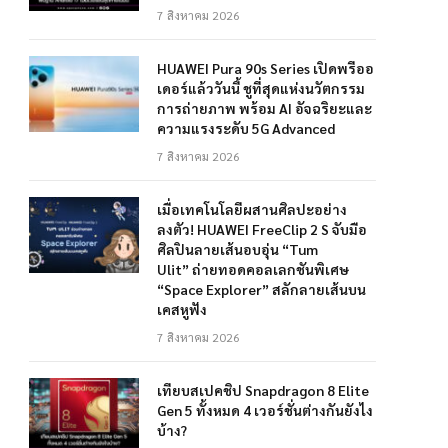
7 สิงหาคม 2026
HUAWEI Pura 90s Series เปิดพรีออ
เดอร์แล้ววันนี้ ชูที่สุดแห่งนวัตกรรม
การถ่ายภาพ พร้อม AI อัจฉริยะและ
ความแรงระดับ 5G Advanced
7 สิงหาคม 2026
เมื่อเทคโนโลยีผสานศิลปะอย่าง
ลงตัว! HUAWEI FreeClip 2 S จับมือ
ศิลปินลายเส้นอบอุ่น “Tum
Ulit” ถ่ายทอดคอลเลกชันพิเศษ
“Space Explorer” สลักลายเส้นบน
เคสหูฟัง
7 สิงหาคม 2026
เทียบสเปคชิป Snapdragon 8 Elite
Gen 5 ทั้งหมด 4 เวอร์ชั่นต่างกันยังไง
บ้าง?