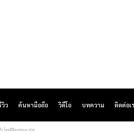
รีวิว
ค้นหามือถือ
วิดีโอ
บทความ
ติดต่อเ
แล้ว โดยฝีมือเทพบน XDA