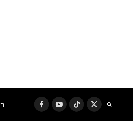
รา
Facebook
YouTube
TikTok
X
(Twitter)