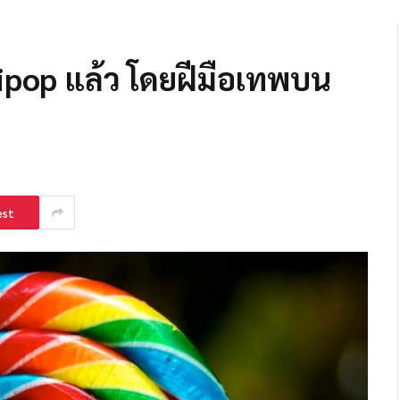
lipop แล้ว โดยฝีมือเทพบน
est