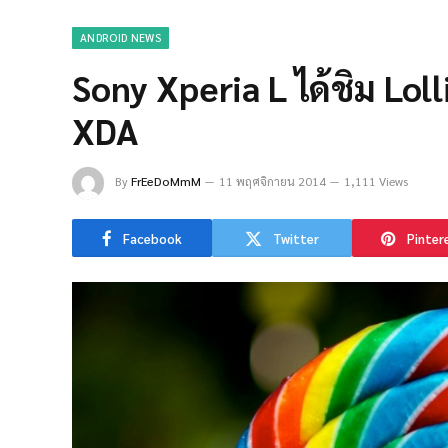
ANDROID NEWS
Sony Xperia L ได้ชิม Lol
XDA
By
FrEeDoMmM
11 พฤศจิกายน 2014
1,111 Views
Facebook
Twitter
Pinter