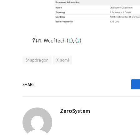
ที่มา: Wccftech (
1
), (
2
)
Snapdragon
Xiaomi
SHARE.
ZeroSystem