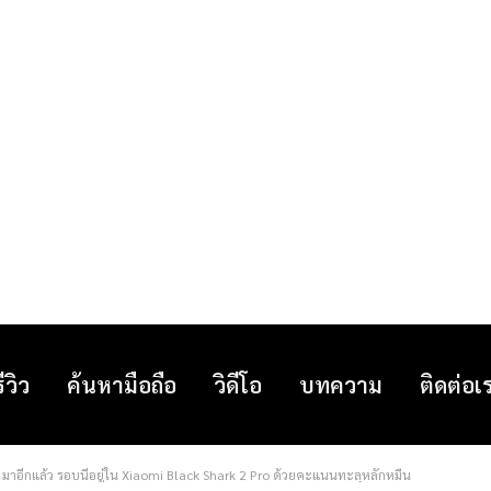
รีวิว
ค้นหามือถือ
วิดีโอ
บทความ
ติดต่อเ
ีกแล้ว รอบนี้อยู่ใน Xiaomi Black Shark 2 Pro ด้วยคะแนนทะลุหลักหมื่น