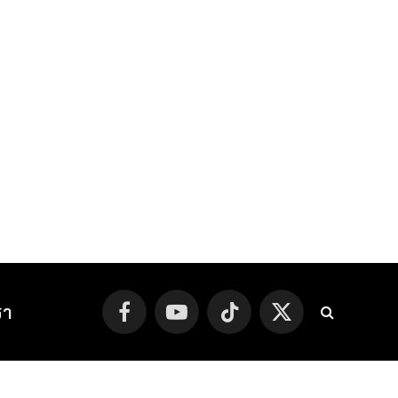
รา
Facebook
YouTube
TikTok
X
(Twitter)