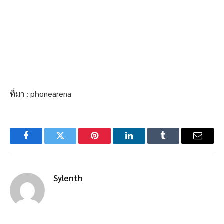
ที่มา : phonearena
Facebook
Twitter
Pinterest
LinkedIn
Tumblr
Email
Sylenth