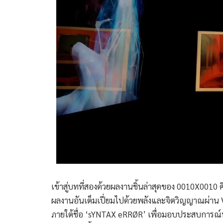
เข้าสู่บทที่สองด้วยผลงานชิ้นล่าสุดของ 0010X0010 ศ
ผลงานอันเต็มเปี่ยมไปด้วยพลังและจิตวิญญาณผ่าน Vis
ภายใต้ชื่อ ‘sYNTAX eRRØR’ เพื่อมอบประสบการณ์