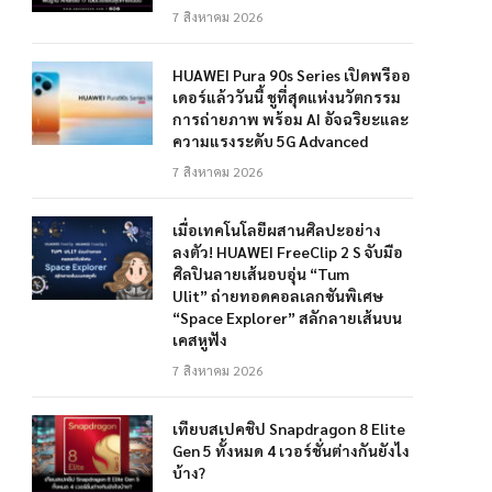
7 สิงหาคม 2026
HUAWEI Pura 90s Series เปิดพรีออ
เดอร์แล้ววันนี้ ชูที่สุดแห่งนวัตกรรม
การถ่ายภาพ พร้อม AI อัจฉริยะและ
ความแรงระดับ 5G Advanced
7 สิงหาคม 2026
เมื่อเทคโนโลยีผสานศิลปะอย่าง
ลงตัว! HUAWEI FreeClip 2 S จับมือ
ศิลปินลายเส้นอบอุ่น “Tum
Ulit” ถ่ายทอดคอลเลกชันพิเศษ
“Space Explorer” สลักลายเส้นบน
เคสหูฟัง
7 สิงหาคม 2026
เทียบสเปคชิป Snapdragon 8 Elite
Gen 5 ทั้งหมด 4 เวอร์ชั่นต่างกันยังไง
บ้าง?