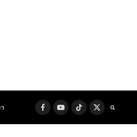
รา
Facebook
YouTube
TikTok
X
(Twitter)