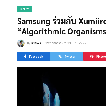
PR NEWS
Samsung ร่วมกับ Xumiiro
“Algorithmic Organisms”
By
JORJAIR
29 พฤศจิกายน 2023
60 Views
Facebook
Twitter
Pinter