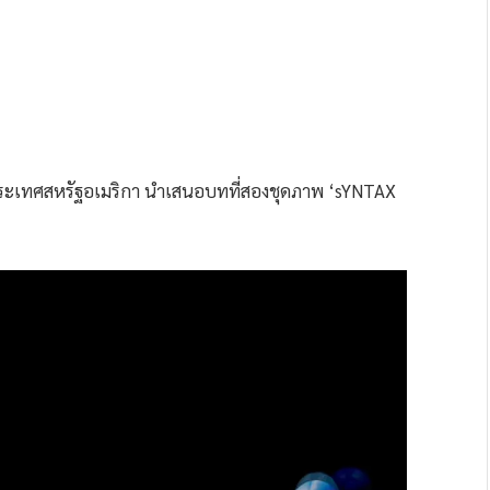
s ประเทศสหรัฐอเมริกา นำเสนอบทที่สองชุดภาพ ‘sYNTAX