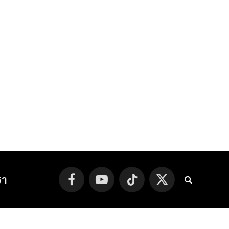
รา
Facebook
YouTube
TikTok
X
(Twitter)