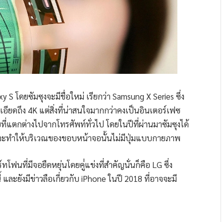
 S โดยซัมซุงจะมีชื่อใหม่ เรียกว่า Samsung X Series ซึ่ง
อียดถึง 4K แต่สิ่งที่น่าสนใจมากกว่าคงเป็นอินเตอร์เฟซ
ี่แตกต่างไปจากโทรศัพท์ทั่วไป โดยในปีที่ผ่านมาซัมซุงได้
่งจะทำให้บริเวณของขอบหน้าจอนั้นไม่มีปุ่มแบบกายภาพ
์ทโฟนที่มีจอยืดหยุ่นโดยคู่่แข่งที่สำคัญนั่นก็คือ LG ซึ่ง
และยังมีข่าวลือเกี่ยวกับ iPhone ในปี 2018 ที่อาจจะมี