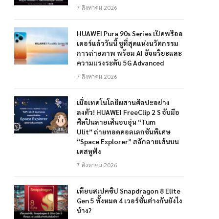
7 สิงหาคม 2026
HUAWEI Pura 90s Series เปิดพรีออ
เดอร์แล้ววันนี้ ชูที่สุดแห่งนวัตกรรม
การถ่ายภาพ พร้อม AI อัจฉริยะและ
ความแรงระดับ 5G Advanced
7 สิงหาคม 2026
เมื่อเทคโนโลยีผสานศิลปะอย่าง
ลงตัว! HUAWEI FreeClip 2 S จับมือ
ศิลปินลายเส้นอบอุ่น “Tum
Ulit” ถ่ายทอดคอลเลกชันพิเศษ
“Space Explorer” สลักลายเส้นบน
เคสหูฟัง
7 สิงหาคม 2026
เทียบสเปคชิป Snapdragon 8 Elite
Gen 5 ทั้งหมด 4 เวอร์ชั่นต่างกันยังไง
บ้าง?