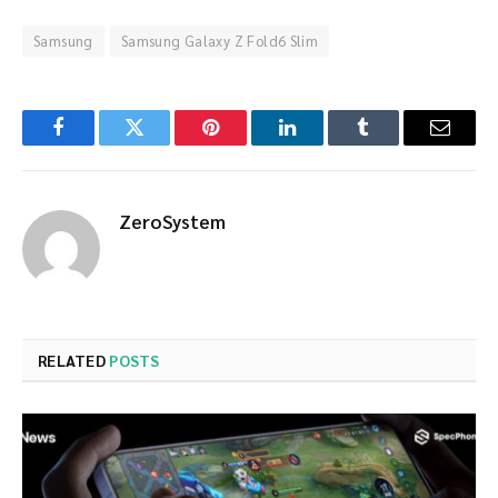
Samsung
Samsung Galaxy Z Fold6 Slim
Facebook
Twitter
Pinterest
LinkedIn
Tumblr
Email
ZeroSystem
RELATED
POSTS