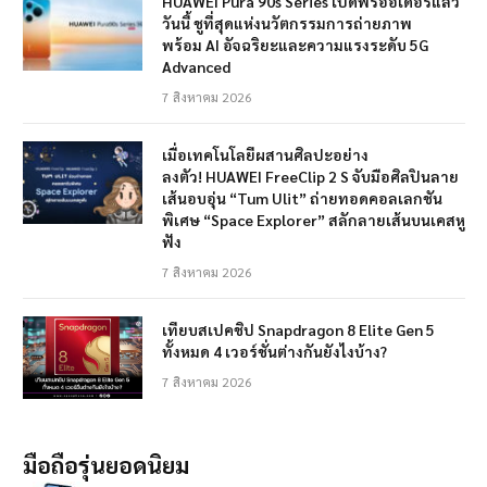
HUAWEI Pura 90s Series เปิดพรีออเดอร์แล้ว
วันนี้ ชูที่สุดแห่งนวัตกรรมการถ่ายภาพ
พร้อม AI อัจฉริยะและความแรงระดับ 5G
Advanced
7 สิงหาคม 2026
เมื่อเทคโนโลยีผสานศิลปะอย่าง
ลงตัว! HUAWEI FreeClip 2 S จับมือศิลปินลาย
เส้นอบอุ่น “Tum Ulit” ถ่ายทอดคอลเลกชัน
พิเศษ “Space Explorer” สลักลายเส้นบนเคสหู
ฟัง
7 สิงหาคม 2026
เทียบสเปคชิป Snapdragon 8 Elite Gen 5
ทั้งหมด 4 เวอร์ชั่นต่างกันยังไงบ้าง?
7 สิงหาคม 2026
มือถือรุ่นยอดนิยม