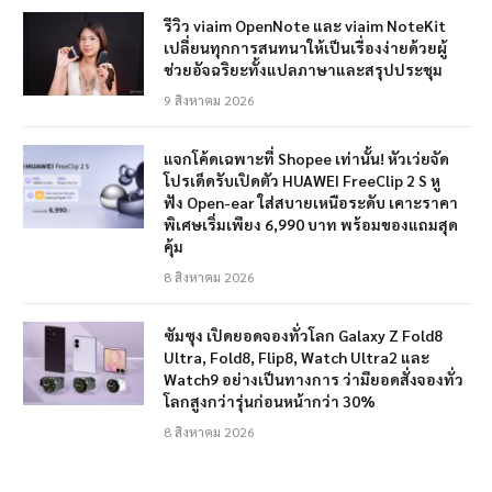
รีวิว viaim OpenNote และ viaim NoteKit
เปลี่ยนทุกการสนทนาให้เป็นเรื่องง่ายด้วยผู้
ช่วยอัจฉริยะทั้งแปลภาษาและสรุปประชุม
9 สิงหาคม 2026
แจกโค้ดเฉพาะที่ Shopee เท่านั้น! หัวเว่ยจัด
โปรเด็ดรับเปิดตัว HUAWEI FreeClip 2 S หู
ฟัง Open-ear ใส่สบายเหนือระดับ เคาะราคา
พิเศษเริ่มเพียง 6,990 บาท พร้อมของแถมสุด
คุ้ม
8 สิงหาคม 2026
ซัมซุง เปิดยอดจองทั่วโลก Galaxy Z Fold8
Ultra, Fold8, Flip8, Watch Ultra2 และ
Watch9 อย่างเป็นทางการ ว่ามียอดสั่งจองทั่ว
โลกสูงกว่ารุ่นก่อนหน้ากว่า 30%
8 สิงหาคม 2026