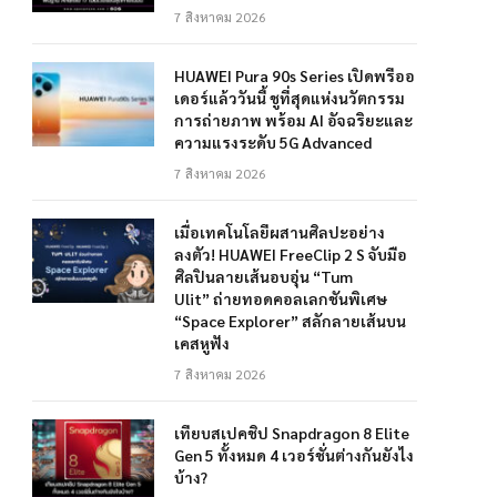
7 สิงหาคม 2026
HUAWEI Pura 90s Series เปิดพรีออ
เดอร์แล้ววันนี้ ชูที่สุดแห่งนวัตกรรม
การถ่ายภาพ พร้อม AI อัจฉริยะและ
ความแรงระดับ 5G Advanced
7 สิงหาคม 2026
เมื่อเทคโนโลยีผสานศิลปะอย่าง
ลงตัว! HUAWEI FreeClip 2 S จับมือ
ศิลปินลายเส้นอบอุ่น “Tum
Ulit” ถ่ายทอดคอลเลกชันพิเศษ
“Space Explorer” สลักลายเส้นบน
เคสหูฟัง
7 สิงหาคม 2026
เทียบสเปคชิป Snapdragon 8 Elite
Gen 5 ทั้งหมด 4 เวอร์ชั่นต่างกันยังไง
บ้าง?