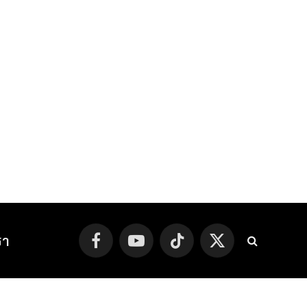
รา
Facebook
YouTube
TikTok
X
(Twitter)