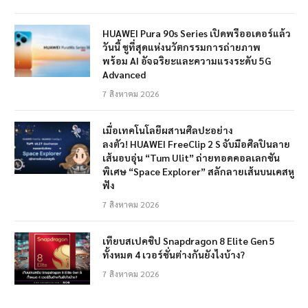
HUAWEI Pura 90s Series เปิดพรีออเดอร์แล้ว
วันนี้ ชูที่สุดแห่งนวัตกรรมการถ่ายภาพ
พร้อม AI อัจฉริยะและความแรงระดับ 5G
Advanced
7 สิงหาคม 2026
เมื่อเทคโนโลยีผสานศิลปะอย่าง
ลงตัว! HUAWEI FreeClip 2 S จับมือศิลปินลาย
เส้นอบอุ่น “Tum Ulit” ถ่ายทอดคอลเลกชัน
พิเศษ “Space Explorer” สลักลายเส้นบนเคสหู
ฟัง
7 สิงหาคม 2026
เทียบสเปคชิป Snapdragon 8 Elite Gen 5
ทั้งหมด 4 เวอร์ชั่นต่างกันยังไงบ้าง?
7 สิงหาคม 2026