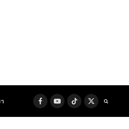
รา
Facebook
YouTube
TikTok
X
(Twitter)