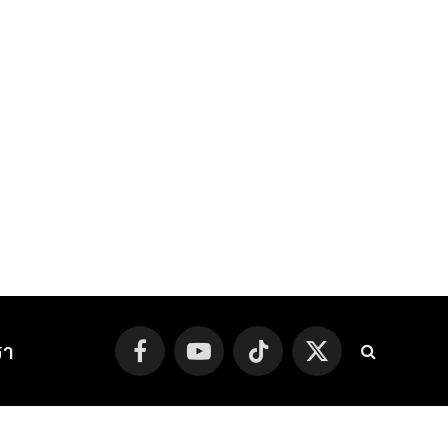
รา
Facebook
YouTube
TikTok
X
(Twitter)