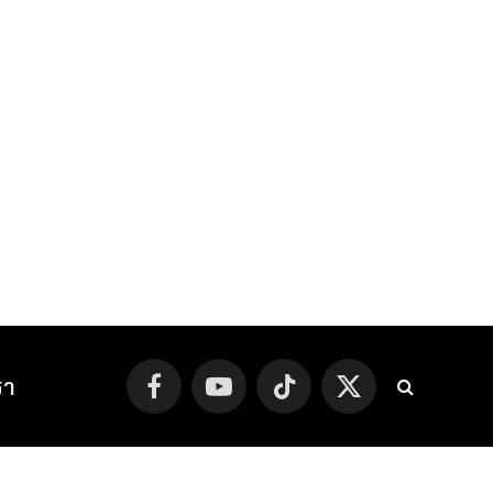
รา
Facebook
YouTube
TikTok
X
(Twitter)