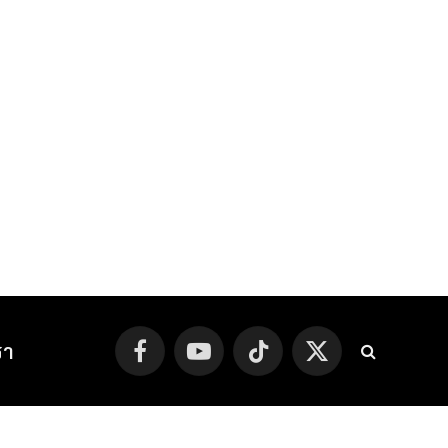
รา
Facebook
YouTube
TikTok
X
(Twitter)