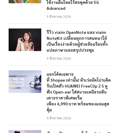
ใช้งานลื่นไหลไร้สะดุดด้วย 5G
Advanced
9 สิงหาคม 2026
รีวิว viaim OpenNote และ viaim
NoteKit เปลี่ยนทุกการสนทนาให้
เป็นเรื่องง่ายด้วยผู้ช่วยอัจฉริยะทั้ง
แปลภาษาและสรุปประชุม
9 สิงหาคม 2026
แจกโค้ดเฉพาะ
ที่ Shopee เท่านั้น! หัวเว่ยจัดโปรเด็ด
รับเปิดตัว HUAWEI FreeClip 2 S หู
ฟัง Open-ear ใส่สบายเหนือระดับ
เคาะราคาพิเศษเริ่ม
เพียง 6,990 บาท พร้อมของแถมสุด
คุ้ม
8 สิงหาคม 2026