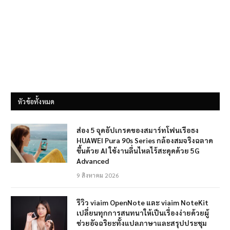
หัวข้อทั้งหมด
ส่อง 5 จุดอัปเกรดของสมาร์ทโฟนเรือธง
HUAWEI Pura 90s Series กล้องสมจริงฉลาด
ขึ้นด้วย AI ใช้งานลื่นไหลไร้สะดุดด้วย 5G
Advanced
9 สิงหาคม 2026
รีวิว viaim OpenNote และ viaim NoteKit
เปลี่ยนทุกการสนทนาให้เป็นเรื่องง่ายด้วยผู้
ช่วยอัจฉริยะทั้งแปลภาษาและสรุปประชุม