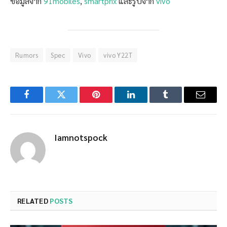
ข้อมูลจาก
91mobiles
,
smartprix
และรูปจาก
vivo
Rumors
Spec
Vivo
vivo Y22T
Facebook
Twitter
Pinterest
LinkedIn
Tumblr
Email
Iamnotspock
RELATED
POSTS